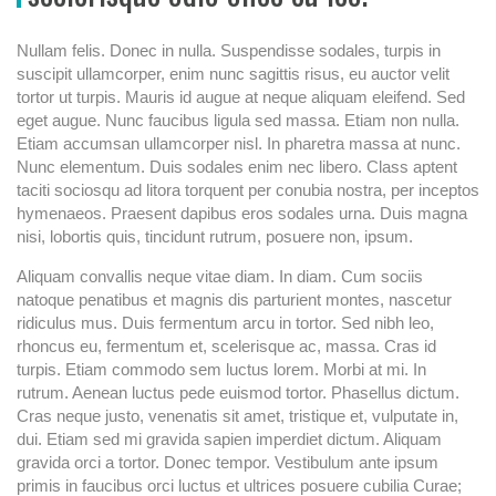
Nullam felis. Donec in nulla. Suspendisse sodales, turpis in
suscipit ullamcorper, enim nunc sagittis risus, eu auctor velit
tortor ut turpis. Mauris id augue at neque aliquam eleifend. Sed
eget augue. Nunc faucibus ligula sed massa. Etiam non nulla.
Etiam accumsan ullamcorper nisl. In pharetra massa at nunc.
Nunc elementum. Duis sodales enim nec libero. Class aptent
taciti sociosqu ad litora torquent per conubia nostra, per inceptos
hymenaeos. Praesent dapibus eros sodales urna. Duis magna
nisi, lobortis quis, tincidunt rutrum, posuere non, ipsum.
Aliquam convallis neque vitae diam. In diam. Cum sociis
natoque penatibus et magnis dis parturient montes, nascetur
ridiculus mus. Duis fermentum arcu in tortor. Sed nibh leo,
rhoncus eu, fermentum et, scelerisque ac, massa. Cras id
turpis. Etiam commodo sem luctus lorem. Morbi at mi. In
rutrum. Aenean luctus pede euismod tortor. Phasellus dictum.
Cras neque justo, venenatis sit amet, tristique et, vulputate in,
dui. Etiam sed mi gravida sapien imperdiet dictum. Aliquam
gravida orci a tortor. Donec tempor. Vestibulum ante ipsum
primis in faucibus orci luctus et ultrices posuere cubilia Curae;